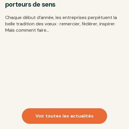
porteurs de sens
l
Chaque début d’année, les entreprises perpétuent la
Un
belle tradition des vœux : remercier, fédérer, inspirer.
pr
Mais comment faire...
au
Voir toutes les actualités