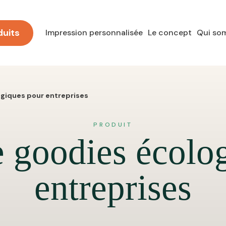
duits
Impression personnalisée
Le concept
Qui so
ogiques pour entreprises
PRODUIT
e goodies écolo
entreprises