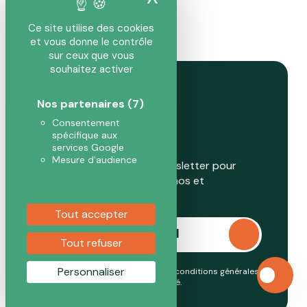
01 39 56 15 30
bonjour@poussepapier.fr
Ce site utilise des cookies
et vous donne le contrôle
sur ceux que vous
souhaitez activer
Recevez notre
Nos partenaires
(7)
newsletter
Consentement
spécifique aux
services Google
Mesure d'audience
Abonnez-vous à notre newsletter pour
rester au courant des promos et
nouveautés.
Tout accepter
Tout refuser
Personnaliser
En continuant, vous acceptez nos conditions générales
et notre
politique de confidentialité
.