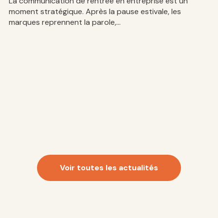
Di
La communication de rentrée en entreprise est un
so
moment stratégique. Après la pause estivale, les
co
marques reprennent la parole,...
Voir toutes les actualités