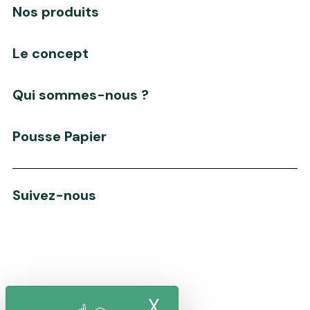
Nos produits
Le concept
Qui sommes-nous ?
Pousse Papier
Suivez-nous
4, rue amédée Gordini
X
Masquer le band
78 114 Magny les Hameaux