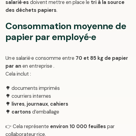
salarié·es
doivent mettre en place le
tri à la source
des déchets papiers
.
Consommation moyenne de
papier par employé·e
Un·e salarié·e consomme entre
70 et 85 kg de papier
par an
en entreprise .
Cela inclut :
🌳 documents imprimés
🌳 courriers internes
🌳
livres
,
journaux
,
cahiers
🌳
cartons
d’emballage
👉 Cela représente
environ 10 000 feuilles
par
collaborateur·rice.