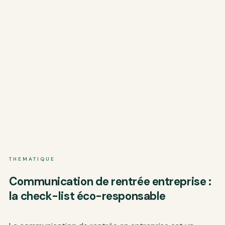
T
THEMATIQUE
I
Communication de rentrée entreprise :
c
la check-list éco-responsable
c