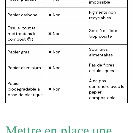
impossible
Pigments non
Papier carbone
❌ Non
recyclables
Essuie-tout (à
Souillé et fibre
mettre dans le
❌ Non
trop courte
compost 😉)
Souillures
Papier gras
❌ Non
alimentaires
Pas de fibres
Papier aluminium
❌ Non
cellulosiques
À ne pas
Papier
confondre avec le
biodégradable à
❌ Non
papier
base de plastique
compostable
Mettre en place une