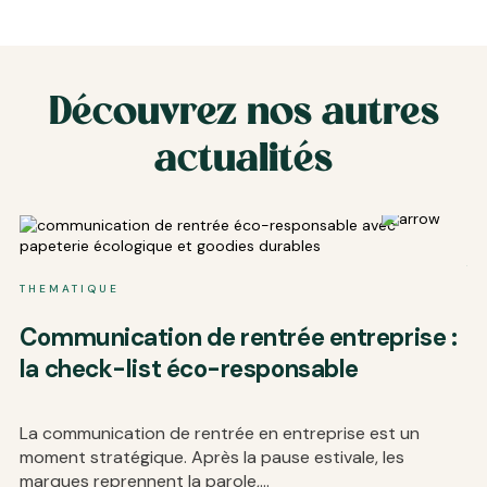
Découvrez nos autres
actualités
T
THEMATIQUE
I
Communication de rentrée entreprise :
c
la check-list éco-responsable
c
Di
La communication de rentrée en entreprise est un
so
moment stratégique. Après la pause estivale, les
co
marques reprennent la parole,...