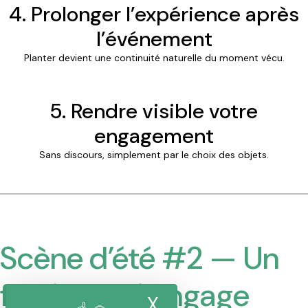
4. Prolonger l’expérience après
l’événement
Planter devient une continuité naturelle du moment vécu.
5. Rendre visible votre
engagement
Sans discours, simplement par le choix des objets.
Scène d’été #2 — Un
festival qui engage
X
Masquer le band