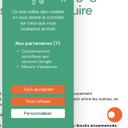
sans surproduire
Ce site utilise des cookies
et vous donne le contrôle
sur ceux que vous
souhaitez activer
Nos partenaires
(7)
Consentement
spécifique aux
services Google
Mesure d'audience
Tout accepter
La chaleur de fin de journée s’installe doucement.
Les festivaliers et festivalières déambulent entre les scènes, un
Tout refuser
verre à la main.
Personnaliser
Au bar, un détail attire l’attention.
Les boissons sont posées sur des
sous-bocks ensemencés
.