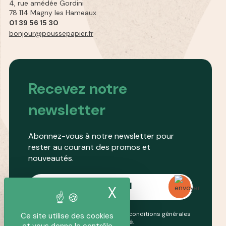
4, rue amédée Gordini
78 114 Magny les Hameaux
01 39 56 15 30
bonjour@poussepapier.fr
Recevez notre
newsletter
Abonnez-vous à notre newsletter pour
rester au courant des promos et
nouveautés.
X
Masquer le band
En continuant, vous acceptez nos conditions générales
Ce site utilise des cookies
et notre
politique de confidentialité
.