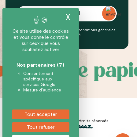
X
Masquer le band
En continuant, vous acceptez nos conditions générales
Ce site utilise des cookies
et notre
politique de confidentialité
.
et vous donne le contrôle
sur ceux que vous
souhaitez activer
Pousse papie
Nos partenaires
(7)
Consentement
spécifique aux
services Google
Mesure d'audience
Tout accepter
2026 Pousse Papier. Tous droits réservés
Réalisation
Tout refuser