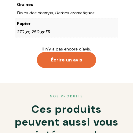
Graines
Fleurs des champs, Herbes aromatiques
Papier
270 gr, 250 gr FR
Il n’y a pas encore d’avis.
Écrire un avis
Votre adresse e-mail ne sera pas publiée.
Les champs
obligatoires sont indiqués avec
*
NOS PRODUITS
Ces produits
Votre note
*
Votre avis
*
peuvent aussi vous