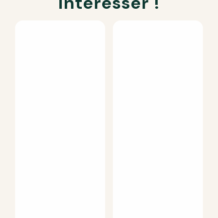
intéresser !
Nom
*
E-mail
*
Enregistrer mon nom, mon e-mail et mon site dans le
navigateur pour mon prochain commentaire.