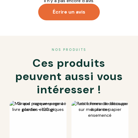
Il n’y a pas encore d’avis.
Écrire un avis
Votre adresse e-mail ne sera pas publiée.
Les champs
NOS PRODUITS
obligatoires sont indiqués avec
*
Ces produits
Votre note
*
Votre avis
*
peuvent aussi vous
intéresser !
Nom
*
E-mail
*