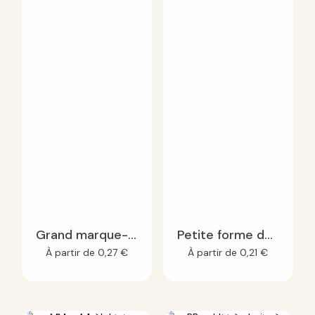
Enregistrer mon nom, mon e-mail et mon site dans le
navigateur pour mon prochain commentaire.
Grand marque-page à planter - 100 gr
Petite forme de découpe à planter
À partir de
0,27
€
À partir de
0,21
€