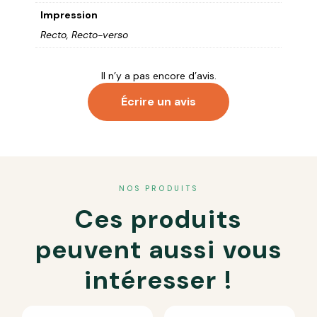
Impression
Recto, Recto-verso
Il n’y a pas encore d’avis.
Écrire un avis
Votre adresse e-mail ne sera pas publiée.
Les champs
obligatoires sont indiqués avec
*
NOS PRODUITS
Ces produits
Votre note
*
Votre avis
*
peuvent aussi vous
intéresser !
Nom
*