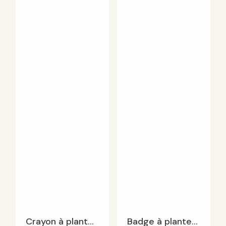
E-mail
*
Enregistrer mon nom, mon e-mail et mon site dans le
navigateur pour mon prochain commentaire.
Crayon à planter personnalisé
Badge à planter A7