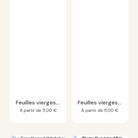
Enregistrer mon nom, mon e-mail et mon site dans le
navigateur pour mon prochain commentaire.
Feuilles vierges 100 gr - salades
Feuilles vierges 100 gr - Fraises
À partir de
11,00
€
À partir de
11,00
€