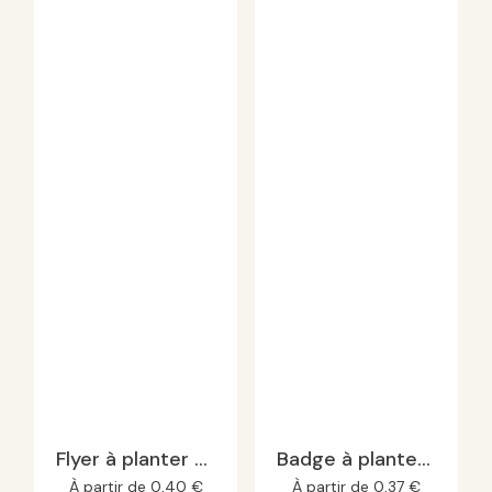
E-mail
*
Enregistrer mon nom, mon e-mail et mon site dans le
navigateur pour mon prochain commentaire.
Flyer à planter A5
Badge à planter A7
À partir de
0,40
€
À partir de
0,37
€