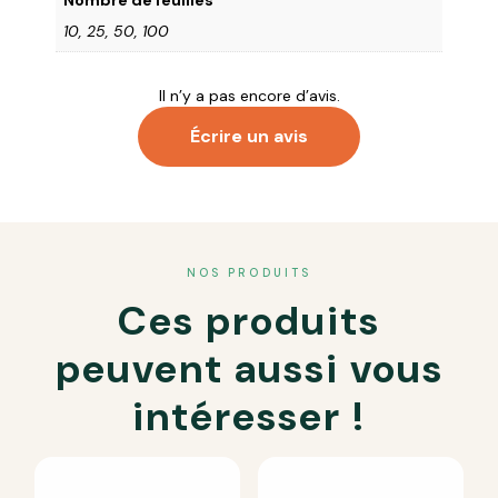
Nombre de feuilles
10, 25, 50, 100
Il n’y a pas encore d’avis.
Écrire un avis
Votre adresse e-mail ne sera pas publiée.
Les champs
obligatoires sont indiqués avec
*
NOS PRODUITS
Ces produits
Votre note
*
Votre avis
*
peuvent aussi vous
intéresser !
Nom
*