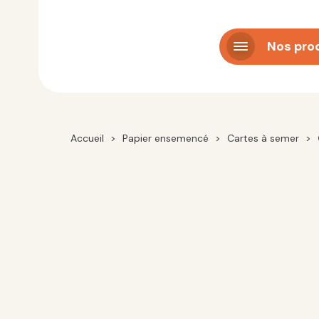
Panneau de gestion des cookies
Nos pro
Accueil
>
Papier ensemencé
>
Cartes à semer
>