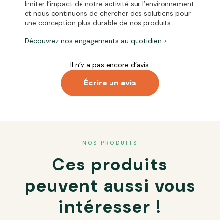
limiter l’impact de notre activité sur l’environnement
et nous continuons de chercher des solutions pour
une conception plus durable de nos produits.
Découvrez
nos engagements
au quotidien >
Il n’y a pas encore d’avis.
Écrire un avis
Votre adresse e-mail ne sera pas publiée.
Les champs
obligatoires sont indiqués avec
*
NOS PRODUITS
Ces produits
Votre note
*
Votre avis
*
peuvent aussi vous
intéresser !