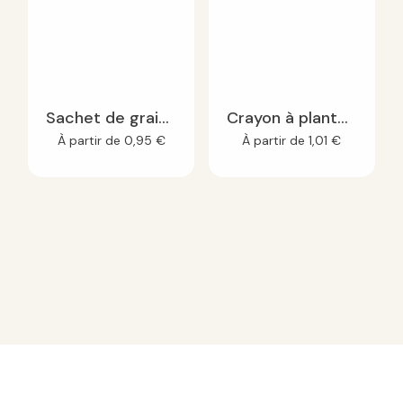
Sachet de graines à personnaliser kraft
Crayon à planter Un grand merci !
À partir de
0,95
€
À partir de
1,01
€