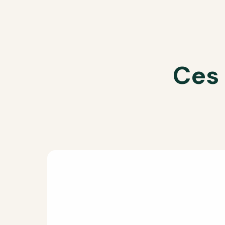
Nom
*
Ces 
E-mail
*
Enregistrer m