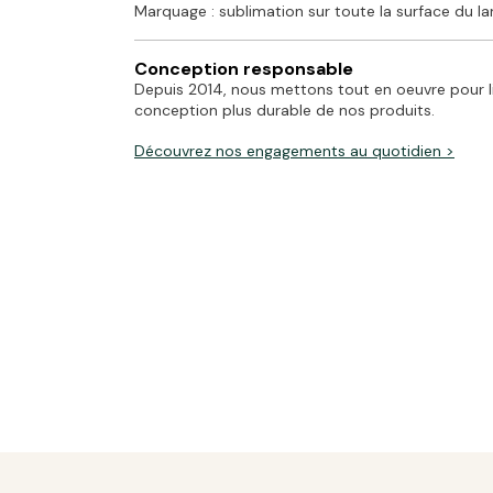
Marquage : sublimation sur toute la surface du l
Conception responsable
Depuis 2014, nous mettons tout en oeuvre pour li
conception plus durable de nos produits.
Découvrez
nos engagements
au quotidien >
Votre adresse e-
Votre note
*
Votre avis
*