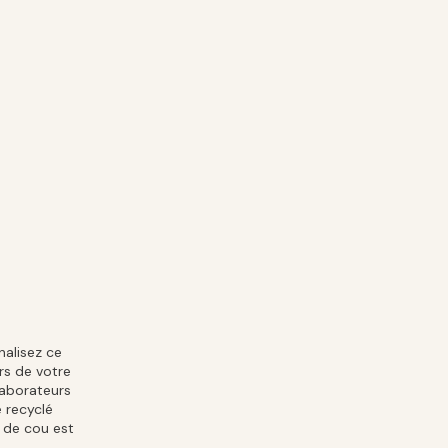
nalisez ce
rs de votre
laborateurs
 recyclé
 de cou est