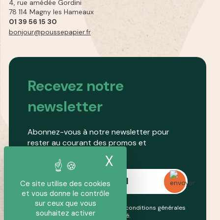
4, rue amédée Gordini
78 114 Magny les Hameaux
01 39 56 15 30
bonjour@poussepapier.fr
Recevez notre
newsletter
Abonnez-vous à notre newsletter pour
rester au courant des promos et
nouveautés.
X
Masquer le band
Ce site utilise des cookies
et vous donne le contrôle
sur ceux que vous
En continuant, vous acceptez nos conditions générales
souhaitez activer
et notre
politique de confidentialité
.