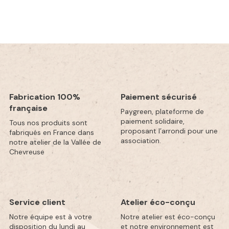
Biodiversité
Fabrication 100%
Paiement sécurisé
Un beau chantier a été entamé en 2020. Nos
française
Paygreen, plateforme de
espaces offraient peu de lieux accueillants
paiement solidaire,
Tous nos produits sont
pour la faune et la flore.
proposant l’arrondi pour une
fabriqués en France dans
association.
notre atelier de la Vallée de
- Plantation d’une haie champêtre et
Chevreuse
comestible
- Installation d’une vigne, un écran solaire
végétal, pour isoler en été notre bâtiment
- Plantation de petits arbres fruitiers et haies
Service client
Atelier éco-conçu
de petits fruits.
Notre équipe est à votre
Notre atelier est éco-conçu
- Installation d’une planche d’aromates qui
disposition du lundi au
et notre environnement est